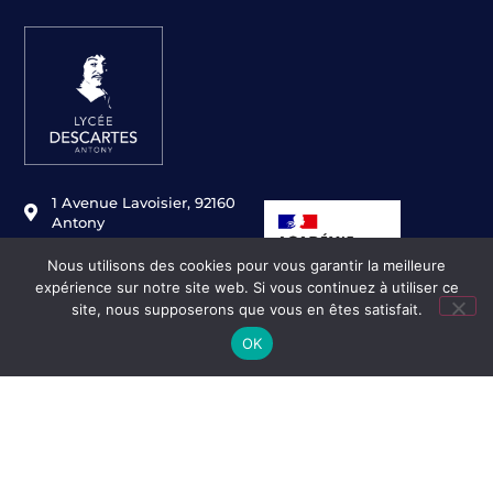
1 Avenue Lavoisier, 92160
Antony
01 46 11 49 80
Nous utilisons des cookies pour vous garantir la meilleure
ce.0920130s@ac-
expérience sur notre site web. Si vous continuez à utiliser ce
versailles.fr
site, nous supposerons que vous en êtes satisfait.
OK
Mentions légales
Réalisation ekole.fr
Engagé pour l’environnement : compensation de l’impact