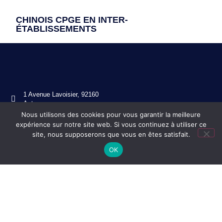
CHINOIS CPGE EN INTER-
ÉTABLISSEMENTS
1 Avenue Lavoisier, 92160
Antony
Nous utilisons des cookies pour vous garantir la meilleure
01 46 11 49 80
expérience sur notre site web. Si vous continuez à utiliser ce
ce.0920130s@ac-versailles.fr
site, nous supposerons que vous en êtes satisfait.
OK
Mentions légales
Réalisation ekole.fr
Engagé pour l’environnement : compensation de l’impact
carbone de notre site internet
En savoir +