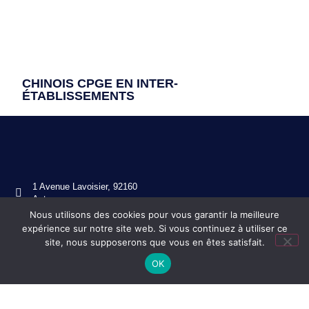
CHINOIS CPGE EN INTER-
ÉTABLISSEMENTS
1 Avenue Lavoisier, 92160
Antony
Nous utilisons des cookies pour vous garantir la meilleure
01 46 11 49 80
expérience sur notre site web. Si vous continuez à utiliser ce
ce.0920130s@ac-versailles.fr
site, nous supposerons que vous en êtes satisfait.
OK
Mentions légales
Réalisation ekole.fr