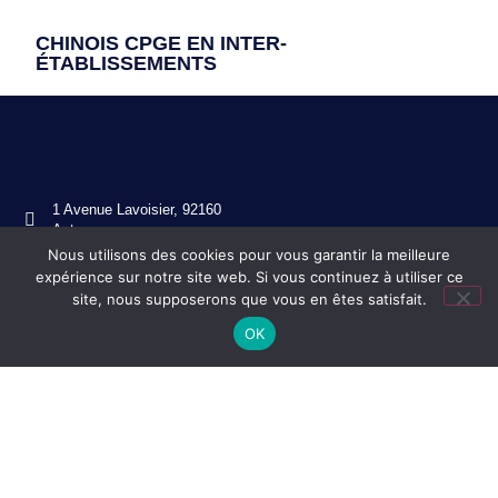
CHINOIS CPGE EN INTER-
ÉTABLISSEMENTS
1 Avenue Lavoisier, 92160
Antony
Nous utilisons des cookies pour vous garantir la meilleure
01 46 11 49 80
expérience sur notre site web. Si vous continuez à utiliser ce
ce.0920130s@ac-versailles.fr
site, nous supposerons que vous en êtes satisfait.
OK
Mentions légales
Réalisation ekole.fr
Engagé pour l’environnement : compensation de l’impact
carbone de notre site internet
En savoir +