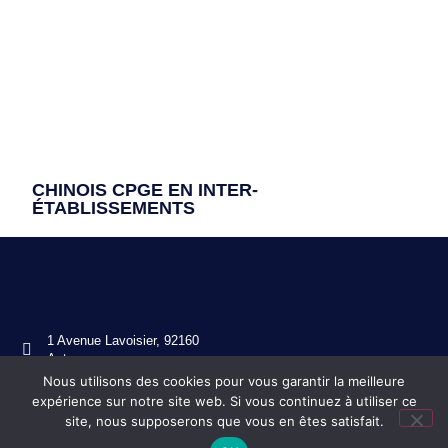
CHINOIS CPGE EN INTER-
ÉTABLISSEMENTS
1 Avenue Lavoisier, 92160
Antony
Nous utilisons des cookies pour vous garantir la meilleure
01 46 11 49 80
expérience sur notre site web. Si vous continuez à utiliser ce
ce.0920130s@ac-versailles.fr
site, nous supposerons que vous en êtes satisfait.