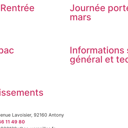
 Rentrée
Journée port
mars
bac
Informations 
général et t
lissements
venue Lavoisier, 92160 Antony
46 11 49 80