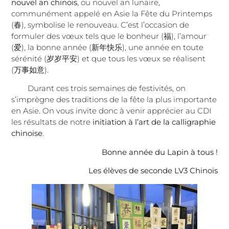
nouvel an chinois
, ou nouvel an lunaire,
communément appelé en Asie la Fête du Printemps
(
春
), symbolise le renouveau. C’est l’occasion de
formuler des vœux tels que le bonheur (
福
), l’amour
(
爱
), la bonne année (
新年快乐
), une année en toute
sérénité (
岁岁平安
) et que tous les vœux se réalisent
(
万事如意
).
Durant ces trois semaines de festivités, on
s’imprègne des traditions de la fête la plus importante
en Asie. On vous invite donc à venir apprécier au CDI
les résultats de notre
initiation à l’art de la calligraphie
chinoise
.
Bonne année du Lapin à tous !
Les élèves de seconde LV3 Chinois