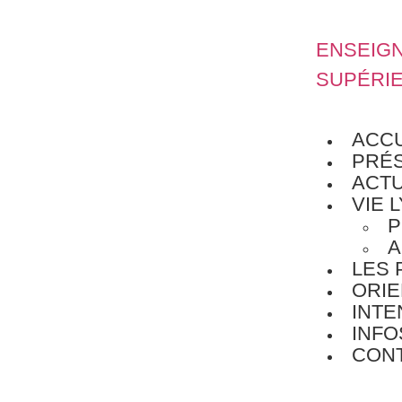
ENSEIG
SUPÉRI
ACCU
PRÉS
ACTU
VIE 
P
A
LES 
ORIE
INT
INFO
CON