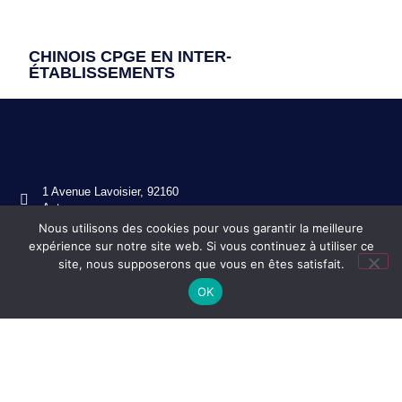
CHINOIS CPGE EN INTER-
ÉTABLISSEMENTS
1 Avenue Lavoisier, 92160
Antony
Nous utilisons des cookies pour vous garantir la meilleure
01 46 11 49 80
expérience sur notre site web. Si vous continuez à utiliser ce
ce.0920130s@ac-versailles.fr
site, nous supposerons que vous en êtes satisfait.
OK
Mentions légales
Réalisation ekole.fr
Engagé pour l’environnement : compensation de l’impact