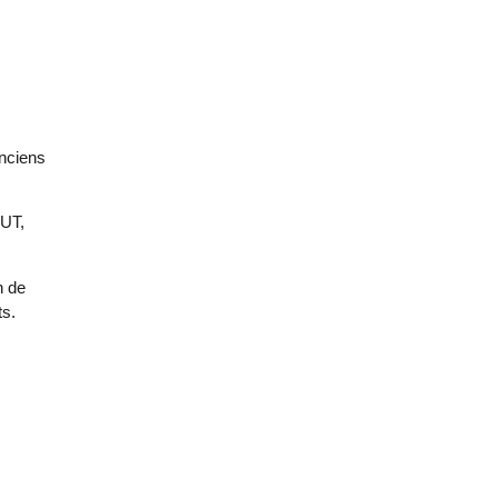
anciens
IUT,
n de
ts.