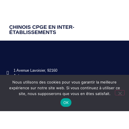
CHINOIS CPGE EN INTER-
ÉTABLISSEMENTS
1 Avenue Lavoisier, 92160
Antony
Nous utilisons des cookies pour vous garantir la meilleure
01 46 11 49 80
expérience sur notre site web. Si vous continuez à utiliser ce
ce.0920130s@ac-versailles.fr
site, nous supposerons que vous en êtes satisfait.
OK
Mentions légales
Réalisation ekole.fr