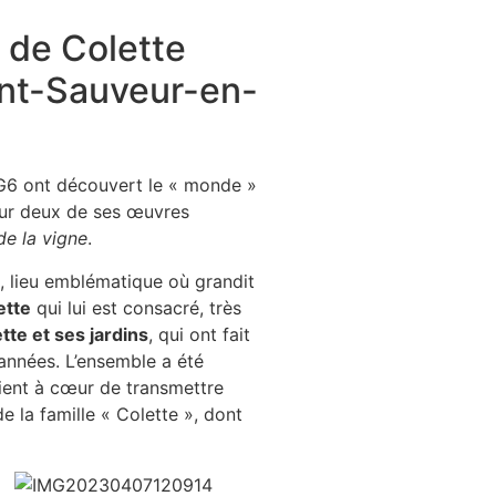
 de Colette
int-Sauveur-en-
1G6 ont découvert le « monde »
our deux de ses œuvres
 de la vigne
.
, lieu emblématique où grandit
ette
qui lui est consacré, très
te et ses jardins
, qui ont fait
 années. L’ensemble a été
ient à cœur de transmettre
e la famille « Colette », dont