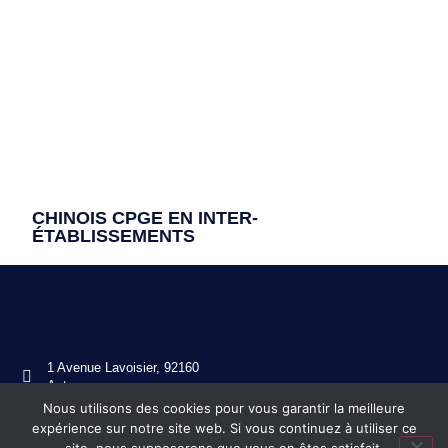
CHINOIS CPGE EN INTER-
ÉTABLISSEMENTS
1 Avenue Lavoisier, 92160
Antony
Nous utilisons des cookies pour vous garantir la meilleure
01 46 11 49 80
expérience sur notre site web. Si vous continuez à utiliser ce
ce.0920130s@ac-versailles.fr